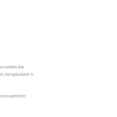
no suelen dar
n, terapia laser o
ía nos permite