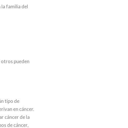
la familia del
y otros pueden
ún tipo de
erivan en cáncer.
r cáncer de la
ipos de cáncer,