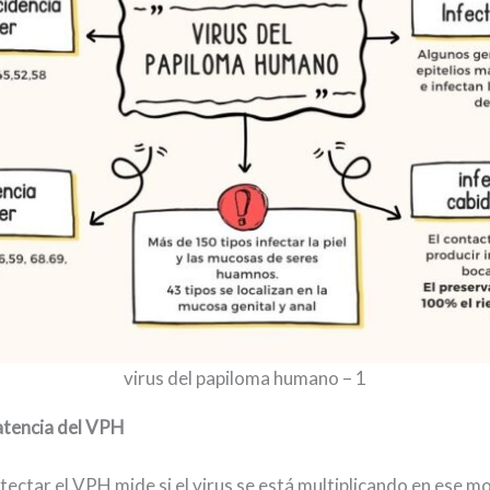
virus del papiloma humano – 1
atencia del VPH
tectar el VPH mide si el virus se está multiplicando en ese m