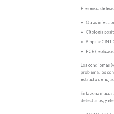
Presencia de lesio
Otras infeccio
Citología posit
Biopsia: CIN1 
PCR (replicaci
Los condilomas (v
problema, los con
extracto de hojas
En la zona mucosa
detectarlos, y el