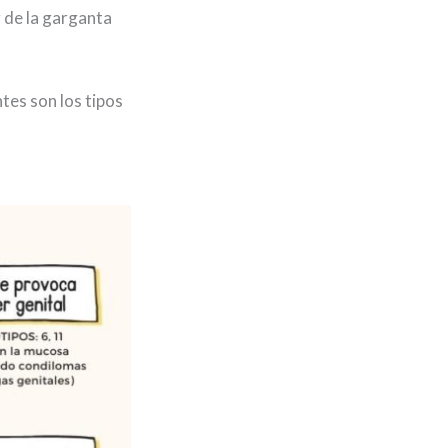
r de la garganta
.
es son los tipos