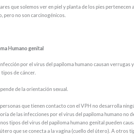
res que solemos ver en piel y planta de los pies pertenecen a 
 pero no son carcinogénicos.
loma Humano genital
infección por el virus del papiloma humano causan verrugas 
 tipos de cáncer.
epende de la orientación sexual.
 personas que tienen contacto con el VPH no desarrolla ning
yoría de las infecciones por el virus del papiloma humano no d
nos tipos del virus del papiloma humano genital pueden causa
 útero que se conecta a la vagina (cuello del útero). A otros t