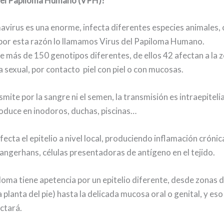
 del Papiloma Humano (VPH)?
avirus es una enorme, infecta diferentes especies animales, 
 por esta razón lo llamamos Virus del Papiloma Humano.
más de 150 genotipos diferentes, de ellos 42 afectan a la z
a sexual, por contacto piel con piel o con mucosas.
mite por la sangre ni el semen, la transmisión es intraepitelial
oduce en inodoros, duchas, piscinas…
ecta el epitelio a nivel local, produciendo inflamación crónic
 Langerhans, células presentadoras de antígeno en el tejido.
loma tiene apetencia por un epitelio diferente, desde zonas d
 planta del pie) hasta la delicada mucosa oral o genital, y e
ectará.