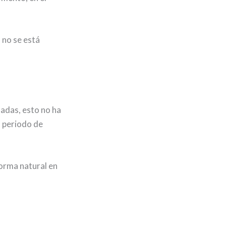
 no se está
uadas, esto no ha
n periodo de
forma natural en