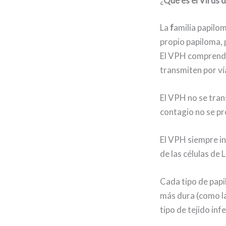
¿
Qué es el Virus
La
f
amilia papilom
propio papiloma,
El VPH comprende 
transmiten por ví
El VPH no se trans
contagio no se pr
El VPH siempre inf
de las células de
Cada tipo de papi
más dura (como la
tipo de tejido inf