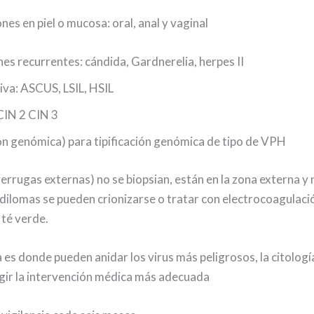
nes en piel o mucosa: oral, anal y vaginal
nes recurrentes: cándida, Gardnerelia, herpes II
iva: ASCUS, LSIL, HSIL
CIN 2 CIN 3
ón genómica) para tipificación genómica de tipo de VPH
errugas externas) no se biopsian, están en la zona externa y 
dilomas se pueden crionizarse o tratar con electrocoagulació
 té verde.
 es donde pueden anidar los virus más peligrosos, la citolog
egir la intervención médica más adecuada