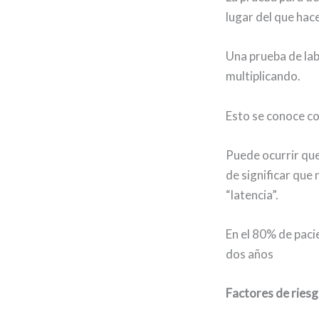
lugar del que hac
Una prueba de lab
multiplicando.
Esto se conoce c
Puede ocurrir que
de significar que 
“latencia”.
En el 80% de paci
dos años
Factores de ries