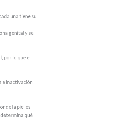
cada una tiene su
ona genital y se
, por lo que el
a e inactivación
onde la piel es
so determina qué