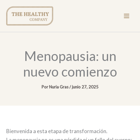
Ir
al
contenido
Menopausia: un
nuevo comienzo
Por
Nuria Gras
/
junio 27, 2025
Bienvenida a esta etapa de transformación.
La menopausia no es una pérdida ni un fallo del cuerpo: